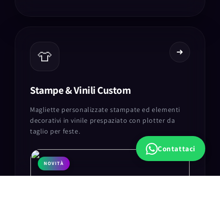
👕
Stampe & Vinili Custom
Magliette personalizzate stampate ed elementi
decorativi in vinile prespaziato con plotter da
taglio per feste.
Contattaci
NOVITÀ